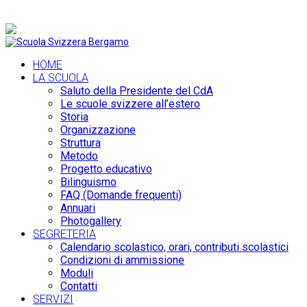
+39 035 36 19 74 |
info@scuolasvizzerabergamo.it
HOME
LA SCUOLA
Saluto della Presidente del CdA
Le scuole svizzere all’estero
Storia
Organizzazione
Struttura
Metodo
Progetto educativo
Bilinguismo
FAQ (Domande frequenti)
Annuari
Photogallery
SEGRETERIA
Calendario scolastico, orari, contributi scolastici
Condizioni di ammissione
Moduli
Contatti
SERVIZI