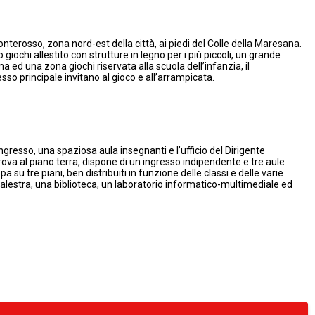
nterosso, zona nord-est della città, ai piedi del Colle della Maresana.
ochi allestito con strutture in legno per i più piccoli, un grande
d una zona giochi riservata alla scuola dell’infanzia, il
sso principale invitano al gioco e all’arrampicata.
gresso, una spaziosa aula insegnanti e l’ufficio del Dirigente
 trova al piano terra, dispone di un ingresso indipendente e tre aule
a su tre piani, ben distribuiti in funzione delle classi e delle varie
alestra, una biblioteca, un laboratorio informatico-multimediale ed