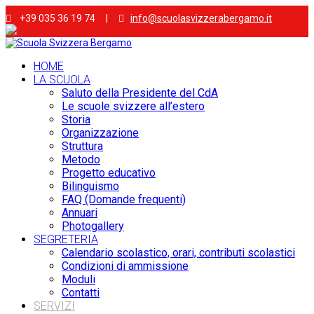
+39 035 36 19 74 |
info@scuolasvizzerabergamo.it
HOME
LA SCUOLA
Saluto della Presidente del CdA
Le scuole svizzere all’estero
Storia
Organizzazione
Struttura
Metodo
Progetto educativo
Bilinguismo
FAQ (Domande frequenti)
Annuari
Photogallery
SEGRETERIA
Calendario scolastico, orari, contributi scolastici
Condizioni di ammissione
Moduli
Contatti
SERVIZI