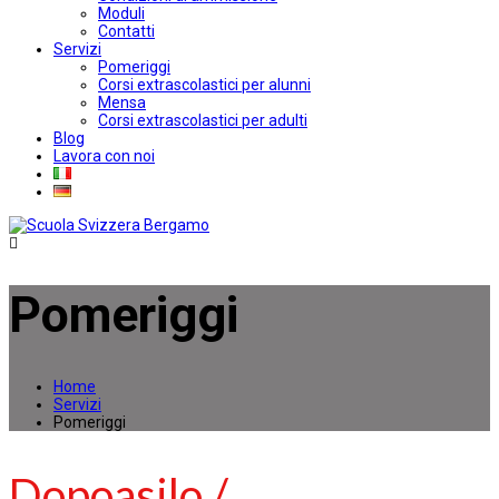
Moduli
Contatti
Servizi
Pomeriggi
Corsi extrascolastici per alunni
Mensa
Corsi extrascolastici per adulti
Blog
Lavora con noi
Pomeriggi
Home
Servizi
Pomeriggi
Dopoasilo /