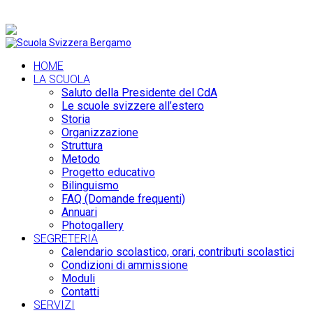
+39 035 36 19 74 |
info@scuolasvizzerabergamo.it
HOME
LA SCUOLA
Saluto della Presidente del CdA
Le scuole svizzere all’estero
Storia
Organizzazione
Struttura
Metodo
Progetto educativo
Bilinguismo
FAQ (Domande frequenti)
Annuari
Photogallery
SEGRETERIA
Calendario scolastico, orari, contributi scolastici
Condizioni di ammissione
Moduli
Contatti
SERVIZI