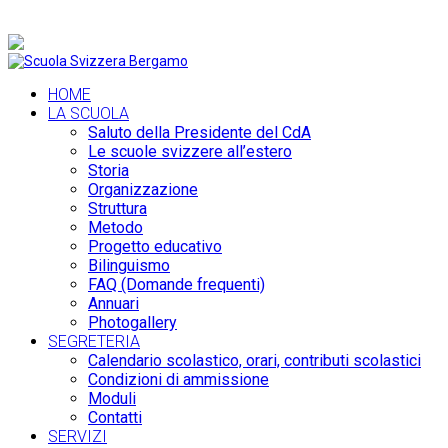
+39 035 36 19 74 |
info@scuolasvizzerabergamo.it
HOME
LA SCUOLA
Saluto della Presidente del CdA
Le scuole svizzere all’estero
Storia
Organizzazione
Struttura
Metodo
Progetto educativo
Bilinguismo
FAQ (Domande frequenti)
Annuari
Photogallery
SEGRETERIA
Calendario scolastico, orari, contributi scolastici
Condizioni di ammissione
Moduli
Contatti
SERVIZI