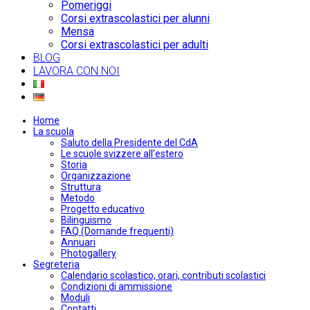
Pomeriggi
Corsi extrascolastici per alunni
Mensa
Corsi extrascolastici per adulti
BLOG
LAVORA CON NOI
Home
La scuola
Saluto della Presidente del CdA
Le scuole svizzere all’estero
Storia
Organizzazione
Struttura
Metodo
Progetto educativo
Bilinguismo
FAQ (Domande frequenti)
Annuari
Photogallery
Segreteria
Calendario scolastico, orari, contributi scolastici
Condizioni di ammissione
Moduli
Contatti