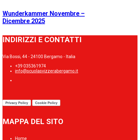
Wunderkammer Novembre –
Dicembre 2025
INDIRIZZI E CONTATTI
Via Bossi, 44 - 24100 Bergamo - Italia
+39 035361974
info@scuolasvizzerabergamo.it
MAPPA DEL SITO
Home