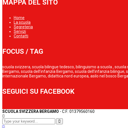
MAPPA DEL SITO
Home
La scuola
Segreteria
Servizi
Contatti
FOCUS / TAG
scuola svizzera, scuola bilingue tedesco, bilinguismo a scuola , scu
Bergamo, scuola dell’infanzia Bergamo, scuola dell’infanzia bilingue,
internazionale Bergamo, didattica nord europea, asilo nel bosco Ber
SEGUICI SU FACEBOOK
SCUOLA SVIZZERA BERGAMO
- C.F.: 01379560160