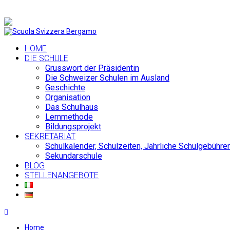
+39 035 36 19 74 |
info@scuolasvizzerabergamo.it
HOME
DIE SCHULE
Grusswort der Präsidentin
Die Schweizer Schulen im Ausland
Geschichte
Organisation
Das Schulhaus
Lernmethode
Bildungsprojekt
SEKRETARIAT
Schulkalender, Schulzeiten, Jährliche Schulgebühre
Sekundarschule
BLOG
STELLENANGEBOTE
Home