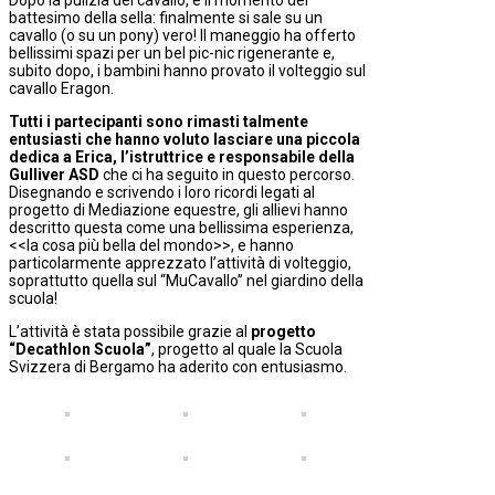
Dopo la pulizia del cavallo, è il momento del
battesimo della sella: finalmente si sale su un
cavallo (o su un pony) vero! Il maneggio ha offerto
bellissimi spazi per un bel pic-nic rigenerante e,
subito dopo, i bambini hanno provato il volteggio sul
cavallo Eragon.
Tutti i partecipanti sono rimasti talmente
entusiasti che hanno voluto lasciare una piccola
dedica a Erica, l’istruttrice e responsabile della
Gulliver ASD
che ci ha seguito in questo percorso.
Disegnando e scrivendo i loro ricordi legati al
progetto di Mediazione equestre, gli allievi hanno
descritto questa come una bellissima esperienza,
<<la cosa più bella del mondo>>, e hanno
particolarmente apprezzato l’attività di volteggio,
soprattutto quella sul “MuCavallo” nel giardino della
scuola!
L’attività è stata possibile grazie al
progetto
“Decathlon Scuola”
, progetto al quale la Scuola
Svizzera di Bergamo ha aderito con entusiasmo.