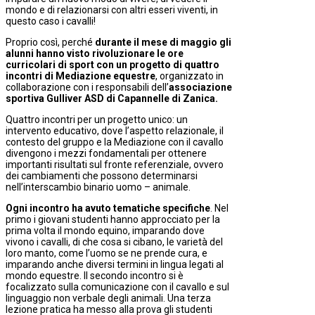
mondo e di relazionarsi con altri esseri viventi, in
questo caso i cavalli!
Proprio così, perché
durante il mese di maggio gli
alunni hanno visto rivoluzionare le ore
curricolari di sport con un progetto di quattro
incontri di Mediazione equestre
, organizzato in
collaborazione con i responsabili dell’
associazione
sportiva Gulliver ASD di Capannelle di Zanica.
Quattro incontri per un progetto unico: un
intervento educativo, dove l’aspetto relazionale, il
contesto del gruppo e la Mediazione con il cavallo
divengono i mezzi fondamentali per ottenere
importanti risultati sul fronte referenziale, ovvero
dei cambiamenti che possono determinarsi
nell’interscambio binario uomo – animale.
Ogni incontro ha avuto tematiche specifiche
. Nel
primo i giovani studenti hanno approcciato per la
prima volta il mondo equino, imparando dove
vivono i cavalli, di che cosa si cibano, le varietà del
loro manto, come l’uomo se ne prende cura, e
imparando anche diversi termini in lingua legati al
mondo equestre. Il secondo incontro si è
focalizzato sulla comunicazione con il cavallo e sul
linguaggio non verbale degli animali. Una terza
lezione pratica ha messo alla prova gli studenti