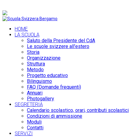
+39 035 36 19 74 |
info@scuolasvizzerabergamo.it
HOME
LA SCUOLA
Saluto della Presidente del CdA
Le scuole svizzere all’estero
Storia
Organizzazione
Struttura
Metodo
Progetto educativo
Bilinguismo
FAQ (Domande frequenti)
Annuari
Photogallery
SEGRETERIA
Calendario scolastico, orari, contributi scolastici
Condizioni di ammissione
Moduli
Contatti
SERVIZI