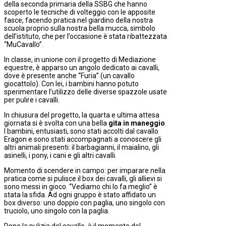
della seconda primaria della SSBG che hanno
scoperto le tecniche di volteggio con le apposite
fasce, facendo pratica nel giardino della nostra
scuola proprio sulla nostra bella mucca, simbolo
dell’istituto, che per l’occasione è stata ribattezzata
“MuCavallo”.
In classe, in unione con il progetto di Mediazione
equestre, è apparso un angolo dedicato ai cavalli,
dove è presente anche “Furia” (un cavallo
giocattolo). Con lei, i bambini hanno potuto
sperimentare l’utilizzo delle diverse spazzole usate
per pulire i cavalli.
In chiusura del progetto, la quarta e ultima attesa
giornata si è svolta con una bella
gita in maneggio
.
I bambini, entusiasti, sono stati accolti dal cavallo
Eragon e sono stati accompagnati a conoscere gli
altri animali presenti: il barbagianni, il maialino, gli
asinelli, i pony, i cani e gli altri cavalli.
Momento di scendere in campo: per imparare nella
pratica come si pulisce il box dei cavalli, gli allievi si
sono messi in gioco. “Vediamo chi lo fa meglio” è
stata la sfida. Ad ogni gruppo è stato affidato un
box diverso: uno doppio con paglia, uno singolo con
truciolo, uno singolo con la paglia.