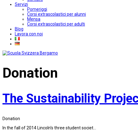
Servizi
Pomeriggi
Corsi extrascolastici per alunni
Mensa
Corsi extrascolastici per adulti
Blog
Lavora con noi
Donation
The Sustainability Proje
Donation
In the fall of 2014 Lincoln's three student societ...