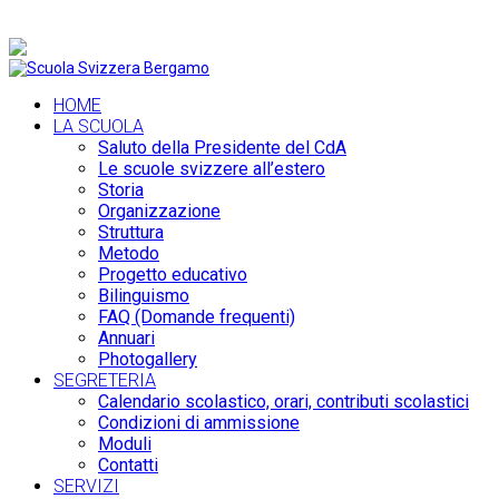
+39 035 36 19 74 |
info@scuolasvizzerabergamo.it
HOME
LA SCUOLA
Saluto della Presidente del CdA
Le scuole svizzere all’estero
Storia
Organizzazione
Struttura
Metodo
Progetto educativo
Bilinguismo
FAQ (Domande frequenti)
Annuari
Photogallery
SEGRETERIA
Calendario scolastico, orari, contributi scolastici
Condizioni di ammissione
Moduli
Contatti
SERVIZI