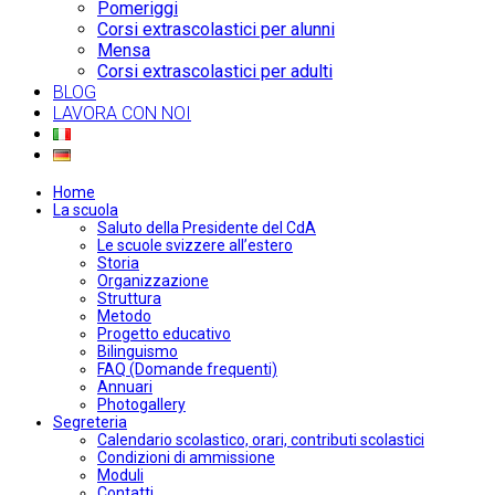
Pomeriggi
Corsi extrascolastici per alunni
Mensa
Corsi extrascolastici per adulti
BLOG
LAVORA CON NOI
Home
La scuola
Saluto della Presidente del CdA
Le scuole svizzere all’estero
Storia
Organizzazione
Struttura
Metodo
Progetto educativo
Bilinguismo
FAQ (Domande frequenti)
Annuari
Photogallery
Segreteria
Calendario scolastico, orari, contributi scolastici
Condizioni di ammissione
Moduli
Contatti