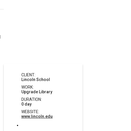
d
CLIENT:
Lincoln School
WORK:
Upgrade Library
DURATION:
0 day
WEBSITE:
www.lincoln.edu
Facebook