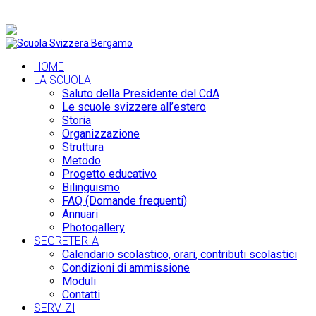
+39 035 36 19 74 |
info@scuolasvizzerabergamo.it
HOME
LA SCUOLA
Saluto della Presidente del CdA
Le scuole svizzere all’estero
Storia
Organizzazione
Struttura
Metodo
Progetto educativo
Bilinguismo
FAQ (Domande frequenti)
Annuari
Photogallery
SEGRETERIA
Calendario scolastico, orari, contributi scolastici
Condizioni di ammissione
Moduli
Contatti
SERVIZI