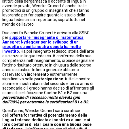
istituti della bergamasca e docente di lingua in
aziende private, Wencke Grunert è anche tra le
promotrici di un gruppo di insegnanti che stanno
lavorando per far capire quanto lo studio della
lingua tedesca sia importante, soprattutto nel
mondo del lavoro.
Due anni fa Wencke Grunert è
arrivata alla SSBG
per
supportare l’insegnante di matematica
Annegret Nydegger
per lo sviluppo di un
progetto su cui la nostra scuola ha molto
investito
. Ha poi insegnato tedesco, storia dell’arte
e scienze in lingua tedesca. A conferma della sua
competenza nell’insegnamento, ci piace segnalare
l’ottimo risultato ottenuto in chiusura dello scorso
anno scolastico. In linea generale abbiamo
osservato un
incremento
estremamente
significativo nella
partecipazione
: tutte le nostre
alunne e i nostri alunni del secondo e terzo anno di
secondaria di I grado hanno deciso di affrontare gli
esami di certificazione Goethe B1 e B2 con una
percentuale di successo molto elevata (più
dell’80%) per entrambe le certificazioni B1 e B2.
Quest’anno, Wencke Grunert sarà curatrice
dell’
offerta formativa di potenziamento della
lingua tedesca dedicata ai nostri ex alunni e ai
loro coetanei di età liceale con una buona base
di tedesco.
Un’offerta unica, che gli altri istituti