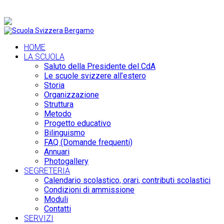
+39 035 36 19 74 |
info@scuolasvizzerabergamo.it
HOME
LA SCUOLA
Saluto della Presidente del CdA
Le scuole svizzere all’estero
Storia
Organizzazione
Struttura
Metodo
Progetto educativo
Bilinguismo
FAQ (Domande frequenti)
Annuari
Photogallery
SEGRETERIA
Calendario scolastico, orari, contributi scolastici
Condizioni di ammissione
Moduli
Contatti
SERVIZI