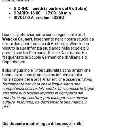
GIORNO: lunedì (a partire dal 9 ottobre)
ORARIO: 16:00 – 17:00, 60 min
RIVOLTO A: ex-alunni SSBG
I corsi di potenziamento sono seguiti dalla prof.
Wencke Grunert
, insegnante nella nostra scuola da
ormai due anni. Tedesca di Amburgo, Wencke ha
vissuto la sua infanzia studiando nelle scuole più
prestigiose tra Germania, Italia e Danimarca. Ha
frequentato le Scuole Germaniche di Milano e di
Copenhagen.
Il plurilinguismo e l’interculturalità sono ambiti che
hanno avuto una grandissima influenza sulla
formazione della prof. Grunert, che osserva: “
Sono
fermamente convinta che le lingue siano una
competenza chiave del mondo. Chi conosce le lingue
straniere può trovare impiego in ogni parte del
mondo, in ogni settore, può dialogare con diverse
culture. Insomma, ha decisamente una marcia in
più.
”
Già docente madrelingua di tedesco
in altri